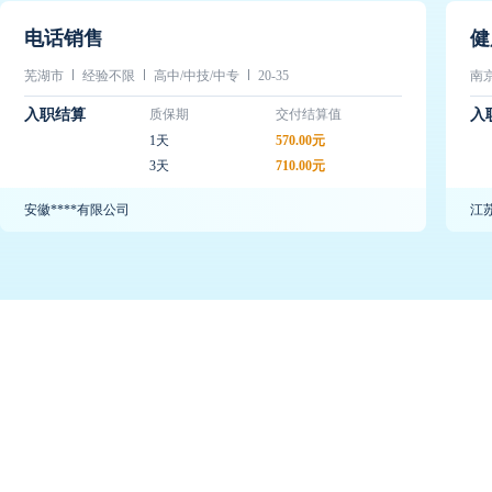
电话销售
健
芜湖市
经验不限
高中/中技/中专
20-35
南
入职结算
质保期
交付结算值
入
1天
570.00元
3天
710.00元
安徽****有限公司
江苏