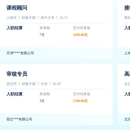
课程顾问
接
上海市
经验不限
高中大专
18-35
西
入职结算
质保期
交付结算值
入
7天
1430.00元
天津****有限公司
上海
审核专员
高
宿迁市
经验不限
大专
20-30
北
入职结算
质保期
交付结算值
入
3天
1190.00元
宿迁***有限公司
北京